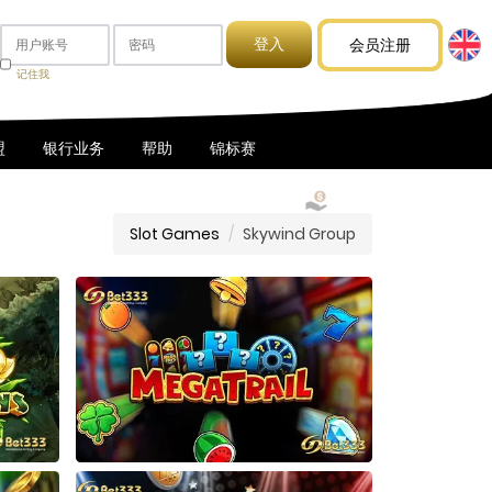
会员注册
记住我
盟
银行业务
帮助
锦标赛
1USDT = 1.28SGD
Skywind Group
Slot Games