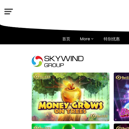
首页
More
特别优惠